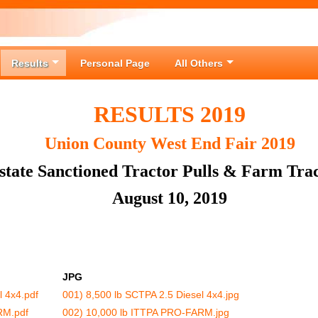
Results
Personal Page
All Others
RESULTS 2019
Union County West End Fair 2019
rstate Sanctioned Tractor Pulls & Farm Trac
August 10, 2019
JPG
l 4x4.pdf
001) 8,500 lb SCTPA 2.5 Diesel 4x4.jpg
RM.pdf
002) 10,000 lb ITTPA PRO-FARM.jpg