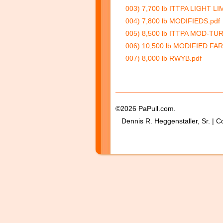
003) 7,700 lb ITTPA LIGHT LI
004) 7,800 lb MODIFIEDS.pdf
005) 8,500 lb ITTPA MOD-TU
006) 10,500 lb MODIFIED FAR
007) 8,000 lb RWYB.pdf
©2026 PaPull.com.
Dennis R. Heggenstaller, Sr. | C